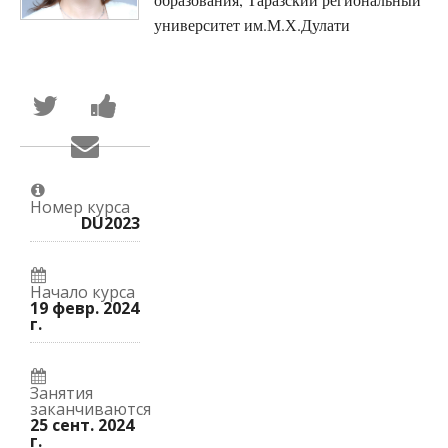
университет им.М.Х.Дулати
Написать
Поделиться
в
новостью
Твиттер
на
Сообщить
о
Facebook
по
том,
о
электронной
что
вашей
почте,
вы
записи
что
присоединились
на
Номер курса
вы
к
курс.
DU2023
записались
этому
на
курсу.
курс.
Начало курса
19 февр. 2024
г.
Занятия
заканчиваются
25 сент. 2024
г.