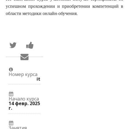
успешном прохождении и приобретении компетенций в
области методики онлайн-обучения.
Написать
Поделиться
в
новостью
Твиттер
на
Сообщить
о
Facebook
по
том,
о
электронной
что
вашей
почте,
вы
записи
что
присоединились
на
Номер курса
вы
к
курс.
it
записались
этому
на
курсу.
курс.
Начало курса
14 февр. 2025
г.
Занятия