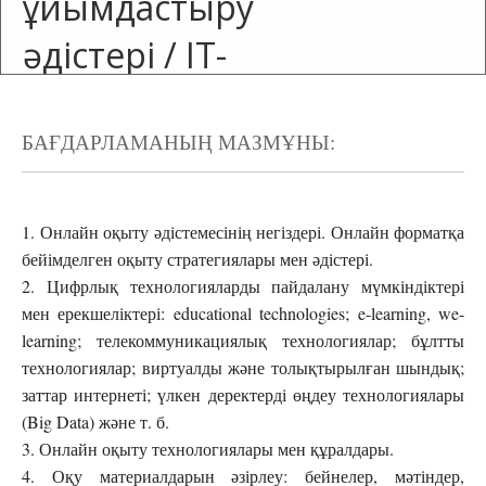
ұйымдастыру
әдістері / IT-
компетенции
ППС и методы
БАҒДАРЛАМАНЫҢ МАЗМҰНЫ:
организации
1. Онлайн оқыту әдістемесінің негіздері. Онлайн форматқа
онлайн-
бейімделген оқыту стратегиялары мен әдістері.
обучения в ВУЗе
2. Цифрлық технологияларды пайдалану мүмкіндіктері
мен ерекшеліктері: educational technologies; e-learning, we-
DU
learning; телекоммуникациялық технологиялар; бұлтты
технологиялар; виртуалды және толықтырылған шындық;
заттар интернеті; үлкен деректерді өңдеу технологиялары
Запись на курс
закрыта
(Big Data) және т. б.
3. Онлайн оқыту технологиялары мен құралдары.
4. Оқу материалдарын әзірлеу: бейнелер, мәтіндер,