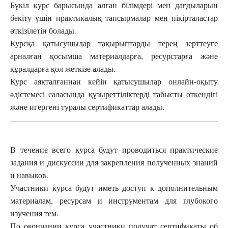
Бүкіл курс барысында алған білімдері мен дағдыларын
бекіту үшін практикалық тапсырмалар мен пікірталастар
өткізілетін болады.
Курсқа қатысушылар тақырыптарды терең зерттеуге
арналған қосымша материалдарға, ресурстарға және
құралдарға қол жеткізе алады.
Курс аяқталғаннан кейін қатысушылар онлайн-оқыту
әдістемесі саласында құзыреттіліктерді табысты өткендігі
және игергені туралы сертификаттар алады.
В течение всего курса будут проводиться практические
задания и дискуссии для закрепления полученных знаний
и навыков.
Участники курса будут иметь доступ к дополнительным
материалам, ресурсам и инструментам для глубокого
изучения тем.
По окончании курса участники получат сертификаты об