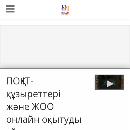
ПОҚ IT-
құзыреттері
және ЖОО
онлайн оқытуды