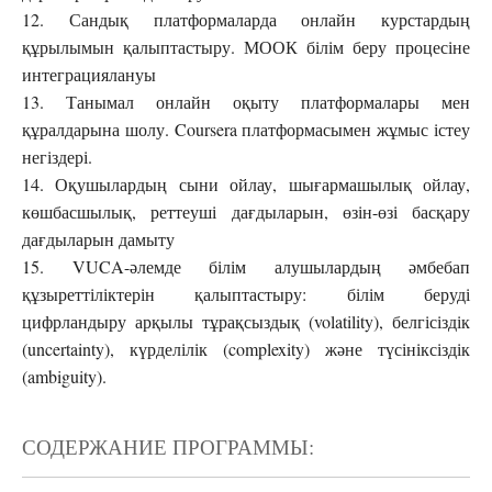
12. Сандық платформаларда онлайн курстардың
құрылымын қалыптастыру. МООК білім беру процесіне
интеграциялануы
13. Танымал онлайн оқыту платформалары мен
құралдарына шолу. Coursera платформасымен жұмыс істеу
негіздері.
14. Оқушылардың сыни ойлау, шығармашылық ойлау,
көшбасшылық, реттеуші дағдыларын, өзін-өзі басқару
дағдыларын дамыту
15. VUCA-әлемде білім алушылардың әмбебап
құзыреттіліктерін қалыптастыру: білім беруді
цифрландыру арқылы тұрақсыздық (volatility), белгісіздік
(uncertainty), күрделілік (complexity) және түсініксіздік
(ambiguity).
СОДЕРЖАНИЕ ПРОГРАММЫ: