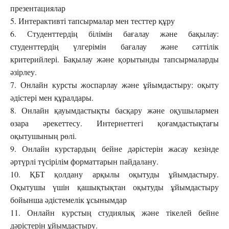
презентациялар
5. Интерактивті тапсырмалар мен тесттер құру
6. Студенттердің білімін бағалау және бақылау:
студенттердің үлгерімін бағалау және сәттілік
критерийлері. Бақылау және қорытынды тапсырмаларды
әзірлеу.
7. Онлайн курсты жоспарлау және ұйымдастыру: оқыту
әдістері мен құралдары.
8. Онлайн қауымдастықты басқару және оқушылармен
өзара әрекеттесу. Интернеттегі қоғамдастықтағы
оқытушының рөлі.
9. Онлайн курстардың бейне дәрістерін жасау кезінде
әртүрлі түсірілім форматтарын пайдалану.
10. ҚБТ қолдану арқылы оқытуды ұйымдастыру.
Оқытушы үшін қашықтықтан оқытуды ұйымдастыру
бойынша әдістемелік ұсынымдар
11. Онлайн курстың студиялық және тікелей бейне
дәрістерін ұйымдастыру.