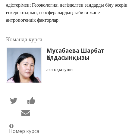
әдістерімен; Геоэкология; негізделген заңдарды білу әсерін
ескере отырып, геосфералардың табиғи және
антропогендік факторлар.
Команда курса
Мусабаева Шарбат
Қолдасынқызы
аға оқытушы
Написать
Поделиться
в
новостью
Твиттер
на
Сообщить
о
Facebook
по
том,
о
электронной
что
вашей
почте,
вы
записи
что
присоединились
на
Номер курса
вы