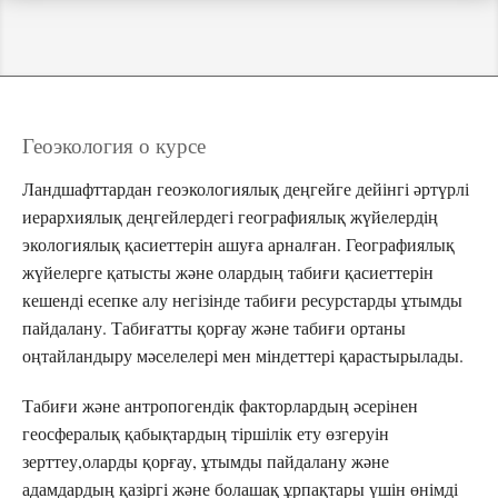
Геоэкология о курсе
Ландшафттардан геоэкологиялық деңгейге дейінгі әртүрлі
иерархиялық деңгейлердегі географиялық жүйелердің
экологиялық қасиеттерін ашуға арналған. Географиялық
жүйелерге қатысты және олардың табиғи қасиеттерін
кешенді есепке алу негізінде табиғи ресурстарды ұтымды
пайдалану. Табиғатты қорғау және табиғи ортаны
оңтайландыру мәселелері мен міндеттері қарастырылады.
Табиғи және антропогендік факторлардың әсерінен
геосфералық қабықтардың тіршілік ету өзгеруін
зерттеу,оларды қорғау, ұтымды пайдалану және
адамдардың қазіргі және болашақ ұрпақтары үшін өнімді