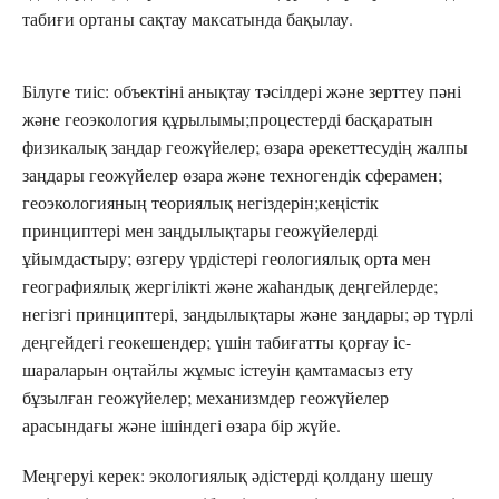
табиғи ортаны сақтау максатында бақылау.
Білуге тиіс: объектіні анықтау тәсілдері және зерттеу пәні
және геоэкология құрылымы;процестерді басқаратын
физикалық заңдар геожүйелер; өзара әрекеттесудің жалпы
заңдары геожүйелер өзара және техногендік сферамен;
геоэкологияның теориялық негіздерін;кеңістік
принциптері мен заңдылықтары геожүйелерді
ұйымдастыру; өзгеру үрдістері геологиялық орта мен
географиялық жергілікті және жаһандық деңгейлерде;
негізгі принциптері, заңдылықтары және заңдары; әр түрлі
деңгейдегі геокешендер; үшін табиғатты қорғау іс-
шараларын оңтайлы жұмыс істеуін қамтамасыз ету
бұзылған геожүйелер; механизмдер геожүйелер
арасындағы және ішіндегі өзара бір жүйе.
Меңгеруі керек: экологиялық әдістерді қолдану шешу