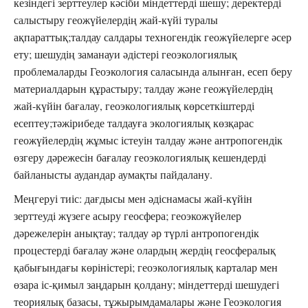
кезіндегі зерттеулер кәсіби міндеттерді шешу; деректерді
салыстыру геожүйелердің жай-күйі туралы
ақпараттық;талдау салдары техногендік геожүйелерге әсер
ету; шешудің заманауи әдістері геоэкологиялық
проблемаларды Геоэкология саласында алынған, есеп беру
материалдарын құрастыру; талдау және геожүйелердің
жай-күйін бағалау, геоэкологиялық көрсеткіштерді
есептеу;тәжірибеде талдауға экологиялық көзқарас
геожүйелердің жұмыс істеуін талдау және антропогендік
өзгеру дәрежесін бағалау геоэкологиялық кешендерді
байланысты аудандар аумақты пайдалану.
Меңгеруі тиіс: дағдысы мен әдіснамасы жай-күйін
зерттеуді жүзеге асыру геосфера; геоэкожүйелер
дәрежелерін анықтау; талдау әр түрлі антропогендік
процестерді бағалау және олардың жердің геосфералық
қабығындағы көріністері; геоэкологиялық карталар мен
өзара іс-қимыл заңдарын қолдану; міндеттерді шешудегі
теориялық базасы, тұжырымдамалары және Геоэкология