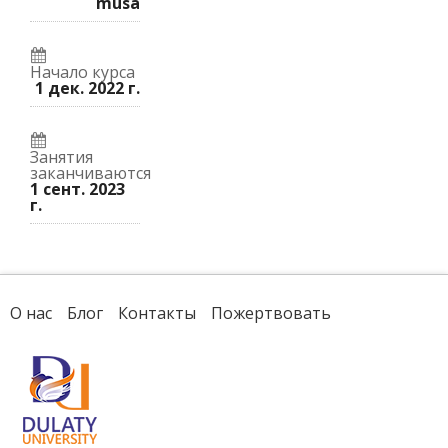
к
курс.
musa
записались
этому
на
курсу.
курс.
Начало курса
1 дек. 2022 г.
Занятия
заканчиваются
1 сент. 2023
г.
О нас
Блог
Контакты
Пожертвовать