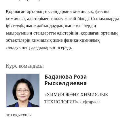
Қоршаған ортаның нысандарына химиялық, физика-
химиялық әдістерімен талдау жасай біледі. Сынамаларды
іріктеудің және дайындаудың және үлгілердің
ыдырауының стандартты әдістерінің; қоршаған ортаның
объектілерін химиялық және физика-химиялық
талдауының дағдыларын игереді.
Курс командасы
Баданова Роза
Рыскелдиевна
«ХИМИЯ ЖӘНЕ ХИМИЯЛЫҚ
ТЕХНОЛОГИЯ» кафедрасы
аға оқытушы