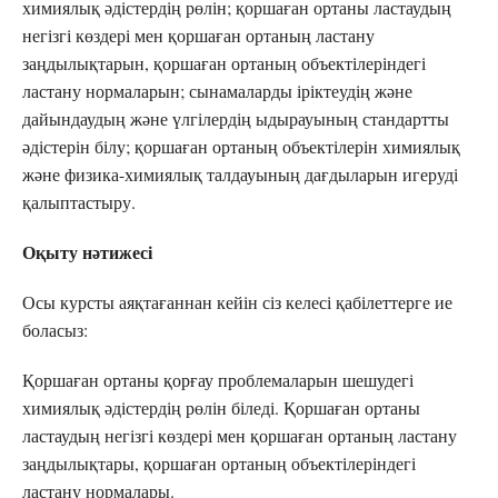
химиялық әдістердің рөлін; қоршаған ортаны ластаудың
негізгі көздері мен қоршаған ортаның ластану
заңдылықтарын, қоршаған ортаның объектілеріндегі
ластану нормаларын; сынамаларды іріктеудің және
дайындаудың және үлгілердің ыдырауының стандартты
әдістерін білу; қоршаған ортаның объектілерін химиялық
және физика-химиялық талдауының дағдыларын игеруді
қалыптастыру.
Оқыту нәтижесі
Осы курсты аяқтағаннан кейін сіз келесі қабілеттерге ие
боласыз:
Қоршаған ортаны қорғау проблемаларын шешудегі
химиялық әдістердің рөлін біледі. Қоршаған ортаны
ластаудың негізгі көздері мен қоршаған ортаның ластану
заңдылықтары, қоршаған ортаның объектілеріндегі
ластану нормалары.