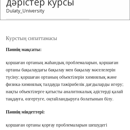
дәрістер курсы
Dulaty_University
Записаться
Курстың сипаттамасы
на курс
«Chemistry»
Пәннің мақсаты:
қоршаған ортаның жаһандық проблемаларын, қоршаған
ортаны бақылаудағы бақылау мен бақылау мәселелерін
түсіну; қоршаған ортаның объектілерін химиялық және
физика-химиялық талдауда тәжірибелік дағдыларды игеру;
нақты объектілерге қатысты аналитикалық әдістерді қалай
таңдауға, өзгертуге, оңтайландыруға болатынын білу.
Пәннің міндеттері:
қоршаған ортаны қорғау проблемаларын шешудегі